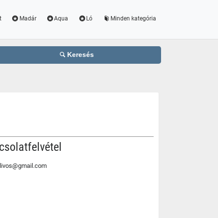
t
Madár
Aqua
Ló
Minden kategória
Keresés
csolatfelvétel
ilivos@gmail.com