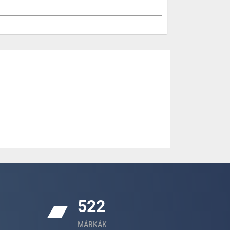
522
MÁRKÁK