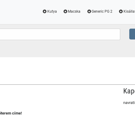
Kutya
Macska
Generic PG 2
Kisálla
Kap
navrat
óterem címe!