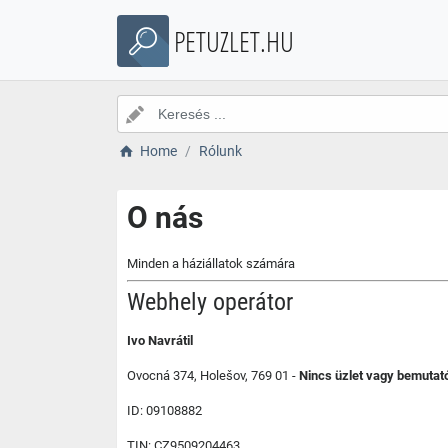
PETUZLET.HU
Home
Rólunk
O nás
Minden a háziállatok számára
Webhely operátor
Ivo Navrátil
Ovocná 374, Holešov, 769 01 -
Nincs üzlet vagy bemutat
ID: 09108882
TIN: CZ9509204463