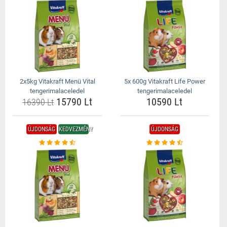
2x5kg Vitakraft Menü Vital
5x 600g Vitakraft Life Power
tengerimalaceledel
tengerimalaceledel
15790 Lt
10590 Lt
16390 Lt
ÚJDONSÁG
KEDVEZMÉNY
ÚJDONSÁG