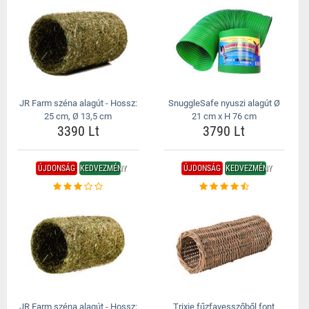
JR Farm széna alagút - Hossz:
SnuggleSafe nyuszi alagút Ø
25 cm, Ø 13,5 cm
21 cm x H 76 cm
3390 Lt
3790 Lt
ÚJDONSÁG
KEDVEZMÉNY
ÚJDONSÁG
KEDVEZMÉNY
JR Farm széna alagút - Hossz:
Trixie fűzfavesszőből font