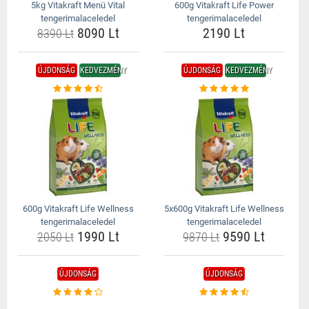
5kg Vitakraft Menü Vital
600g Vitakraft Life Power
tengerimalaceledel
tengerimalaceledel
8090 Lt
2190 Lt
8390 Lt
ÚJDONSÁG
KEDVEZMÉNY
ÚJDONSÁG
KEDVEZMÉNY
600g Vitakraft Life Wellness
5x600g Vitakraft Life Wellness
tengerimalaceledel
tengerimalaceledel
1990 Lt
9590 Lt
2050 Lt
9870 Lt
ÚJDONSÁG
ÚJDONSÁG