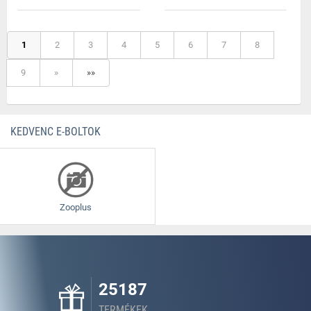
1
2
3
4
5
6
7
8
9
»
»»
KEDVENC E-BOLTOK
Zooplus
25187
TERMÉKEK