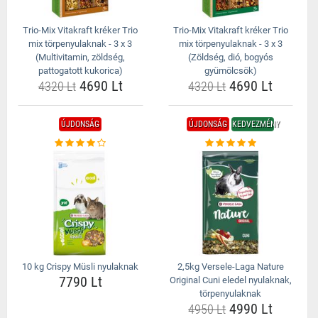
Trio-Mix Vitakraft kréker Trio
Trio-Mix Vitakraft kréker Trio
mix törpenyulaknak - 3 x 3
mix törpenyulaknak - 3 x 3
(Multivitamin, zöldség,
(Zöldség, dió, bogyós
pattogatott kukorica)
gyümölcsök)
4690 Lt
4690 Lt
4320 Lt
4320 Lt
ÚJDONSÁG
ÚJDONSÁG
KEDVEZMÉNY
10 kg Crispy Müsli nyulaknak
2,5kg Versele-Laga Nature
7790 Lt
Original Cuni eledel nyulaknak,
törpenyulaknak
4990 Lt
4950 Lt