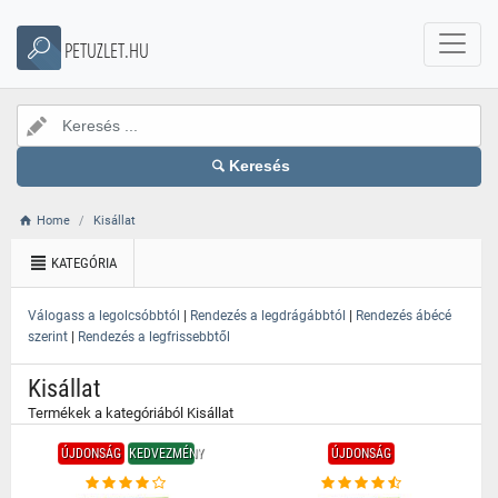
}
PETUZLET.HU
Keresés
Home
Kisállat
KATEGÓRIA
|
|
Válogass a legolcsóbbtól
Rendezés a legdrágábbtól
Rendezés ábécé
|
szerint
Rendezés a legfrissebbtől
Kisállat
Termékek a kategóriából Kisállat
ÚJDONSÁG
KEDVEZMÉNY
ÚJDONSÁG