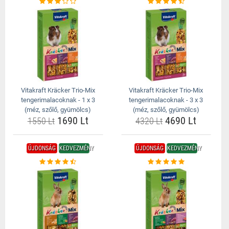
Vitakraft Kräcker Trio-Mix
Vitakraft Kräcker Trio-Mix
tengerimalacoknak - 1 x 3
tengerimalacoknak - 3 x 3
(méz, szőlő, gyümölcs)
(méz, szőlő, gyümölcs)
1690 Lt
4690 Lt
1550 Lt
4320 Lt
ÚJDONSÁG
KEDVEZMÉNY
ÚJDONSÁG
KEDVEZMÉNY