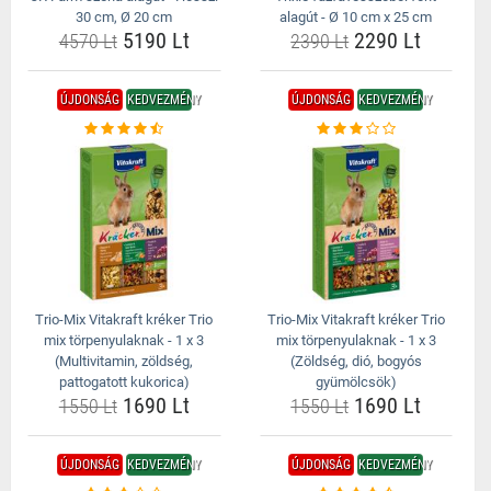
30 cm, Ø 20 cm
alagút - Ø 10 cm x 25 cm
5190 Lt
2290 Lt
4570 Lt
2390 Lt
ÚJDONSÁG
KEDVEZMÉNY
ÚJDONSÁG
KEDVEZMÉNY
Trio-Mix Vitakraft kréker Trio
Trio-Mix Vitakraft kréker Trio
mix törpenyulaknak - 1 x 3
mix törpenyulaknak - 1 x 3
(Multivitamin, zöldség,
(Zöldség, dió, bogyós
pattogatott kukorica)
gyümölcsök)
1690 Lt
1690 Lt
1550 Lt
1550 Lt
ÚJDONSÁG
KEDVEZMÉNY
ÚJDONSÁG
KEDVEZMÉNY