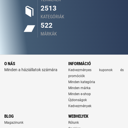
2513
KATEGÓRIÁK
522
MÁRKÁK
O NÁS
INFORMÁCIÓ
Minden a háziállatok számára
Kedvezményes kuponok és
promóciók
Minden kategória
Minden márka
Minden e-shop
Újdonságok
Kedvezmények
BLOG
WEBHELYEK
Magazinunk
Rólunk