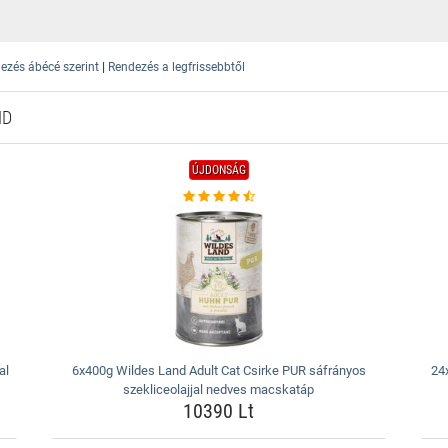
|
ezés ábécé szerint
Rendezés a legfrissebbtől
ND
ÚJDONSÁG
al
6x400g Wildes Land Adult Cat Csirke PUR sáfrányos
24
szekliceolajjal nedves macskatáp
10390 Lt