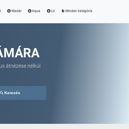
t
Madár
Aqua
Ló
Minden kategória
ZÁMÁRA
us átnézése nélkül
Keresés