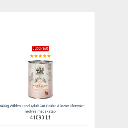
ÚJDONSÁG
x400g Wildes Land Adult Cat Csirke & lazac áfonyával
nedves macskatáp
41090 Lt