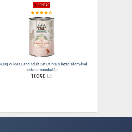
ÚJDONSÁG
400g Wildes Land Adult Cat Csirke & lazac áfonyával
nedves macskatáp
10390 Lt