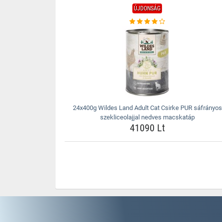
ÚJDONSÁG
24x400g Wildes Land Adult Cat Csirke PUR sáfrányos
szekliceolajjal nedves macskatáp
41090 Lt