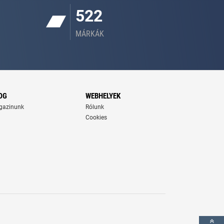
522
MÁRKÁK
OG
WEBHELYEK
gazinunk
Rólunk
Cookies