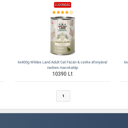
ÚJDONSÁG
6x400g Wildes Land Adult Cat Fácán & csirke áfonyával
6x
nedves macskatáp
10390 Lt
1