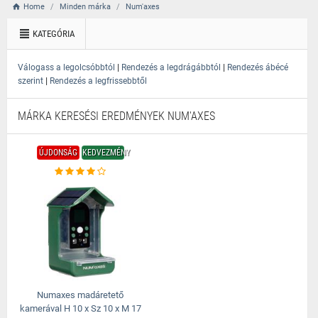
Home
Minden márka
Num'axes
KATEGÓRIA
|
|
Válogass a legolcsóbbtól
Rendezés a legdrágábbtól
Rendezés ábécé
|
szerint
Rendezés a legfrissebbtől
MÁRKA KERESÉSI EREDMÉNYEK NUM'AXES
ÚJDONSÁG
KEDVEZMÉNY
Numaxes madáretető
kamerával H 10 x Sz 10 x M 17