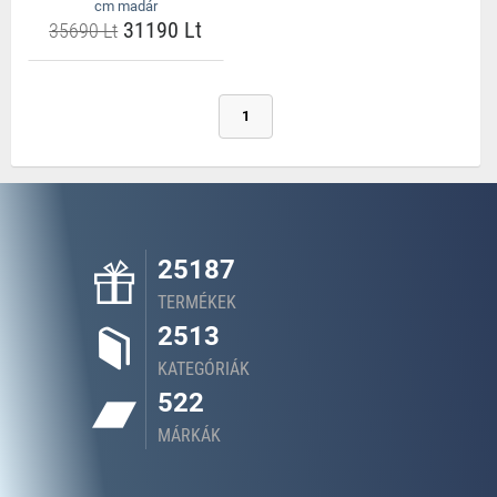
cm madár
31190 Lt
35690 Lt
1
25187
TERMÉKEK
2513
KATEGÓRIÁK
522
MÁRKÁK