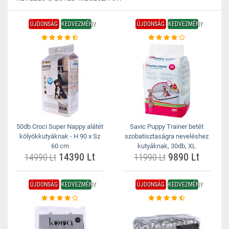
ÚJDONSÁG
KEDVEZMÉNY
ÚJDONSÁG
KEDVEZMÉNY
50db Croci Super Nappy alátét
Savic Puppy Trainer betét
kölyökkutyáknak - H 90 x Sz
szobatisztaságra neveléshez
60 cm
kutyáknak, 30db, XL
14390 Lt
9890 Lt
14990 Lt
11990 Lt
ÚJDONSÁG
KEDVEZMÉNY
ÚJDONSÁG
KEDVEZMÉNY