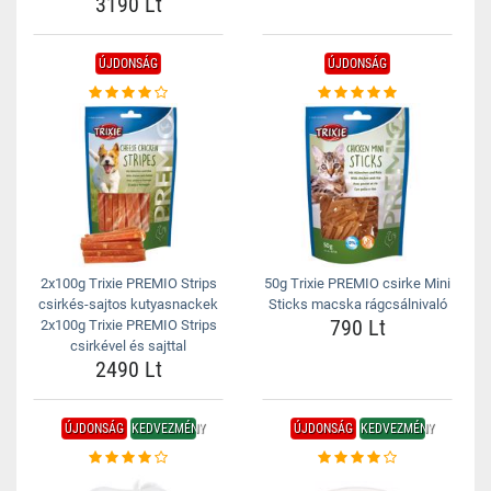
3190 Lt
ÚJDONSÁG
ÚJDONSÁG
2x100g Trixie PREMIO Strips
50g Trixie PREMIO csirke Mini
csirkés-sajtos kutyasnackek
Sticks macska rágcsálnivaló
790 Lt
2x100g Trixie PREMIO Strips
csirkével és sajttal
2490 Lt
ÚJDONSÁG
KEDVEZMÉNY
ÚJDONSÁG
KEDVEZMÉNY