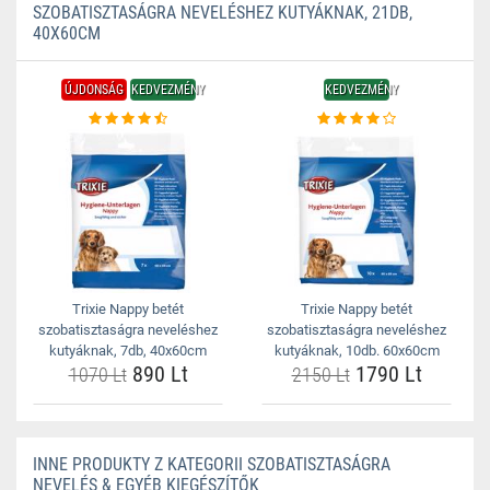
SZOBATISZTASÁGRA NEVELÉSHEZ KUTYÁKNAK, 21DB,
40X60CM
ÚJDONSÁG
KEDVEZMÉNY
KEDVEZMÉNY
Trixie Nappy betét
Trixie Nappy betét
szobatisztaságra neveléshez
szobatisztaságra neveléshez
kutyáknak, 7db, 40x60cm
kutyáknak, 10db. 60x60cm
890 Lt
1790 Lt
1070 Lt
2150 Lt
INNE PRODUKTY Z KATEGORII SZOBATISZTASÁGRA
NEVELÉS & EGYÉB KIEGÉSZÍTŐK