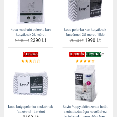
kooa mosható pelenka kan
kooa pelenka kan kutyáknak
kutyáknak XL méret
faszénnel, XS méret, 15db
2390 Lt
1990 Lt
2490 Lt
2050 Lt
ÚJDONSÁG
ÚJDONSÁG
KEDVEZMÉNY
kooa kutyapelenka szukáknak
Savic Puppy aktívszenes betét
faszénnel - L méret
szobatisztaságra neveléshez
kutyáknak, Large: 60x45cm,