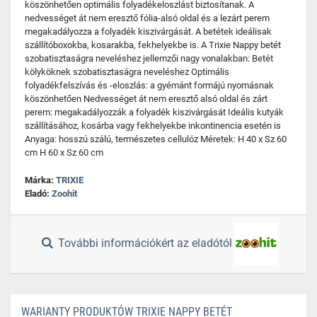
köszönhetően optimális folyadékeloszlást biztosítanak. A
nedvességet át nem eresztő fólia-alsó oldal és a lezárt perem
megakadályozza a folyadék kiszivárgását. A betétek ideálisak
szállítóboxokba, kosarakba, fekhelyekbe is. A Trixie Nappy betét
szobatisztaságra neveléshez jellemzői nagy vonalakban: Betét
kölyköknek szobatisztaságra neveléshez Optimális
folyadékfelszívás és -eloszlás: a gyémánt formájú nyomásnak
köszönhetően Nedvességet át nem eresztő alsó oldal és zárt
perem: megakadályozzák a folyadék kiszivárgását Ideális kutyák
szállításához, kosárba vagy fekhelyekbe inkontinencia esetén is
Anyaga: hosszú szálú, természetes cellulóz Méretek: H 40 x Sz 60
cm H 60 x Sz 60 cm
Márka:
TRIXIE
Eladó:
Zoohit
További információkért az eladótól
WARIANTY PRODUKTÓW TRIXIE NAPPY BETÉT