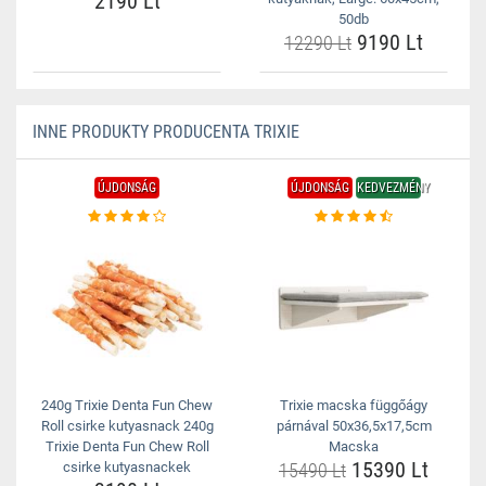
2190 Lt
50db
9190 Lt
12290 Lt
INNE PRODUKTY PRODUCENTA TRIXIE
ÚJDONSÁG
ÚJDONSÁG
KEDVEZMÉNY
240g Trixie Denta Fun Chew
Trixie macska függőágy
Roll csirke kutyasnack 240g
párnával 50x36,5x17,5cm
Trixie Denta Fun Chew Roll
Macska
15390 Lt
csirke kutyasnackek
15490 Lt