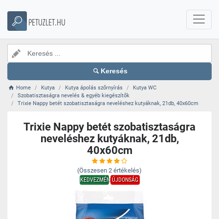
PETUZLET.HU
Keresés
Home
Kutya
Kutya ápolás szőrnyírás
Kutya WC
Szobatisztaságra nevelés & egyéb kiegészítők
Trixie Nappy betét szobatisztaságra neveléshez kutyáknak, 21db, 40x60cm
Trixie Nappy betét szobatisztaságra
neveléshez kutyáknak, 21db,
40x60cm
(Összesen
2
értékelés)
KEDVEZMÉNY
ÚJDONSÁG