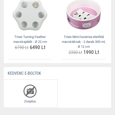
Trixie Turning Feather
Trixie Mimi kerámia etetőtál
macskajáték - Ø 22 cm
macskáknak - 2 darab 300 ml,
6490 Lt
6790 Lt
Ø 12 cm
1990 Lt
2350 Lt
KEDVENC E-BOLTOK
Zooplus