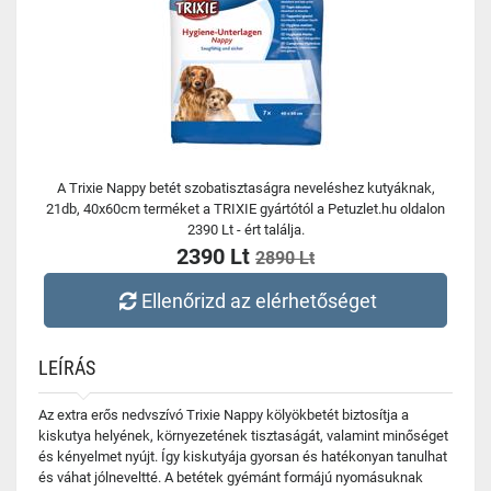
A Trixie Nappy betét szobatisztaságra neveléshez kutyáknak,
21db, 40x60cm terméket a TRIXIE gyártótól a Petuzlet.hu oldalon
2390 Lt - ért találja.
2390 Lt
2890 Lt
Ellenőrizd az elérhetőséget
LEÍRÁS
Az extra erős nedvszívó Trixie Nappy kölyökbetét biztosítja a
kiskutya helyének, környezetének tisztaságát, valamint minőséget
és kényelmet nyújt. Így kiskutyája gyorsan és hatékonyan tanulhat
és váhat jólneveltté. A betétek gyémánt formájú nyomásuknak