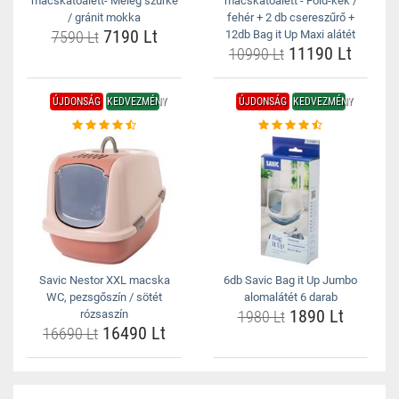
macskatoalett- Meleg szürke
macskatoalett - Föld-kék /
/ gránit mokka
fehér + 2 db csereszűrő +
7190 Lt
7590 Lt
12db Bag it Up Maxi alátét
11190 Lt
10990 Lt
ÚJDONSÁG
KEDVEZMÉNY
ÚJDONSÁG
KEDVEZMÉNY
Savic Nestor XXL macska
6db Savic Bag it Up Jumbo
WC, pezsgőszín / sötét
alomalátét 6 darab
1890 Lt
rózsaszín
1980 Lt
16490 Lt
16690 Lt