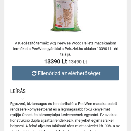
A Kiegészítő termék: 9kg PeeWee Wood Pellets macskaalom
terméket a PeeWee gyártótól a Petuzlet.hu oldalon 13390 Lt - ért
találja.
13390 Lt
13490 Lt
Ellenőrizd az elérhetőséget
LEÍRÁS
Egyszerű, biztonságos és fenntartható: a PeeWee macskatoalett
rendszere környezetbarát és a legmagasabb fokú kényelmet
nyújtja Önnek és bársonytalpú kedvencének egyaránt. Ez az okos
konstrukció dupla aljzattal rendelkezik, melyeket egymásra kell
helyezni. A felső aljzaton található rács miatt a vizelet kb. 90%-a az