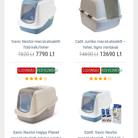
Savic Nestor macskatoalett-
Catit Jumbo macskatoalett –
föld-kék/fehér
fehér, tigris mintával
7790 Lt
13690 Lt
7620 Lt
14690 Lt
ÚJDONSÁG
KEDVEZMÉNY
ÚJDONSÁG
KEDVEZMÉNY
Savic Nestor Happy Planet
Szett: Savic Nestor