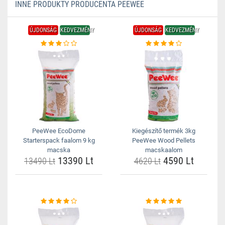
INNE PRODUKTY PRODUCENTA PEEWEE
ÚJDONSÁG
KEDVEZMÉNY
ÚJDONSÁG
KEDVEZMÉNY
PeeWee EcoDome
Kiegészítő termék 3kg
Starterspack faalom 9 kg
PeeWee Wood Pellets
macska
macskaalom
13390 Lt
4590 Lt
13490 Lt
4620 Lt