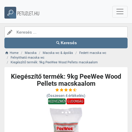
PETUZLET.HU
Keresés
Home
Macska
Macska wc & ápolás
Fedett macska wc
Felnyitható macska wc
Kiegészítő termék: 9kg PeeWee Wood Pellets macskaalom
Kiegészítő termék: 9kg PeeWee Wood
Pellets macskaalom
(Összesen
4
értékelés)
KEDVEZMÉNY
ÚJDONSÁG