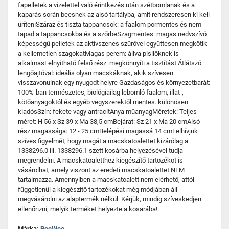
fapelletek a vizelettel való érintkezés után szétbomlanak és a
kaparás során beesnek az alsó tartályba, amit rendszeresen ki kell
üríteniSzáraz és tiszta tappancsok: a faalom pormentes és nem
tapad a tappancsokba és a szőrbeSzagmentes: magas nedvszívó
képességű pelletek az aktívszenes szűrővel együttesen megkötik
a kellemetlen szagokatMagas perem: állva pisilőknek is
alkalmasFelnyitható felső rész: megkönnyíti a tisztítást Átlátszó
lengőajtóval: ideális olyan macskáknak, akik szívesen
visszavonulnak egy nyugodt helyre Gazdaságos és környezetbarát:
100%-ban természetes, biológiailag lebomló faalom, illat-,
kötőanyagoktól és egyéb vegyszerektől mentes. különösen
kiadósSzín: fekete vagy antracitAnya műanyagMéretek: Teljes
méret: H 56 x Sz 39 x Ma 38,5 cmBejárat: Sz 21 x Ma 20 cmAlsó
rész magassága: 12 - 25 cmBelépési magassá 14 cmFelhívjuk
szíves figyelmét, hogy magát a macskatoalettet kizárólag a
1338296.0 ill. 1338296.1 szett kosárba helyezésével tudja
megrendelni. A macskatoaletthez kiegészítő tartozékot is
vásárolhat, amely viszont az eredeti macskatoalettet NEM
tartalmazza. Amennyiben a macskatoalett nem elérhető, attól
függetlenül a kiegészítő tartozékokat még módjában áll
megvásárolni az alaptermék nélkül. Kérjük, mindig szíveskedjen
ellenőrizni, melyik terméket helyezte a kosarába!
Márka:
PeeWee