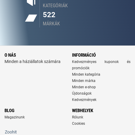
KATEGÓRIÁK
522
MÁRKÁK
O NÁS
INFORMÁCIÓ
Minden a háziállatok számára
Kedvezményes kuponok és
promóciók
Minden kategória
Minden márka
Minden e-shop
Újdonságok
Kedvezmények
BLOG
WEBHELYEK
Magazinunk
Rólunk
Cookies
Zoohit