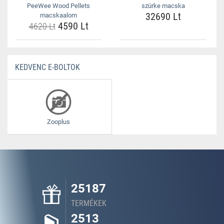
PeeWee Wood Pellets
szürke macska
32690 Lt
macskaalom
4590 Lt
4620 Lt
KEDVENC E-BOLTOK
Zooplus
25187
TERMÉKEK
2513