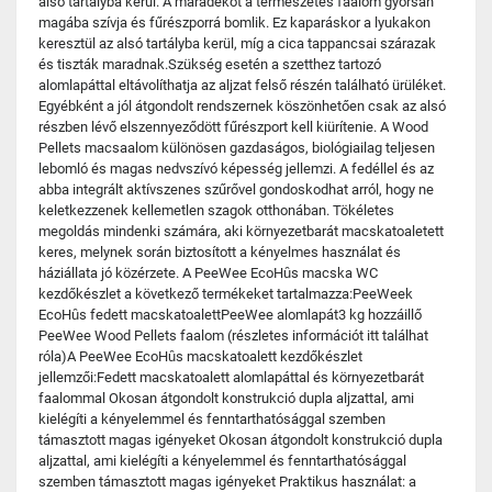
alsó tartályba kerül. A maradékot a természetes faalom gyorsan
magába szívja és fűrészporrá bomlik. Ez kaparáskor a lyukakon
keresztül az alsó tartályba kerül, míg a cica tappancsai szárazak
és tiszták maradnak.Szükség esetén a szetthez tartozó
alomlapáttal eltávolíthatja az aljzat felső részén található ürüléket.
Egyébként a jól átgondolt rendszernek köszönhetően csak az alsó
részben lévő elszennyeződött fűrészport kell kiürítenie. A Wood
Pellets macsaalom különösen gazdaságos, biológiailag teljesen
lebomló és magas nedvszívó képesség jellemzi. A fedéllel és az
abba integrált aktívszenes szűrővel gondoskodhat arról, hogy ne
keletkezzenek kellemetlen szagok otthonában. Tökéletes
megoldás mindenki számára, aki környezetbarát macskatoaletett
keres, melynek során biztosított a kényelmes használat és
háziállata jó közérzete. A PeeWee EcoHȗs macska WC
kezdőkészlet a következő termékeket tartalmazza:PeeWeek
EcoHȗs fedett macskatoalettPeeWee alomlapát3 kg hozzáillő
PeeWee Wood Pellets faalom (részletes információt itt találhat
róla)A PeeWee EcoHȗs macskatoalett kezdőkészlet
jellemzői:Fedett macskatoalett alomlapáttal és környezetbarát
faalommal Okosan átgondolt konstrukció dupla aljzattal, ami
kielégíti a kényelemmel és fenntarthatósággal szemben
támasztott magas igényeket Okosan átgondolt konstrukció dupla
aljzattal, ami kielégíti a kényelemmel és fenntarthatósággal
szemben támasztott magas igényeket Praktikus használat: a