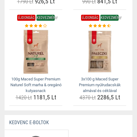
926,5 Lt
841,5 Lt
1790 Lt
990 Lt
ÚJDONSÁG
KEDVEZMÉNY
ÚJDONSÁG
KEDVEZMÉNY
100g Maced Super Premium
3x100 g Maced Super
Naturel Soft marha & oregánó
Premium nyúlrudacskák
kutyasnack
almával és céklával
1181,5 Lt
2286,5 Lt
1420 Lt
4370 Lt
KEDVENC E-BOLTOK