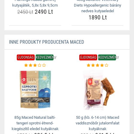
kutyajáték, 5,8x 5,8x 9,5cm
Diets Hypoallergenic bárány
2490 Lt
2450 Lt
nedves kutyaeledel
1890 Lt
INNE PRODUKTY PRODUCENTA MACED
ÚJDONSÁG
KEDVEZMÉNY
ÚJDONSÁG
KEDVEZMÉNY
85g Maced Natural balti-
50 g (kb. 6-14 cm) Maced
tengeri sprotni étrend-
vaddisznóbőr jutalomfalat
kiegészítő eledel kutyáknak
kutyáknak