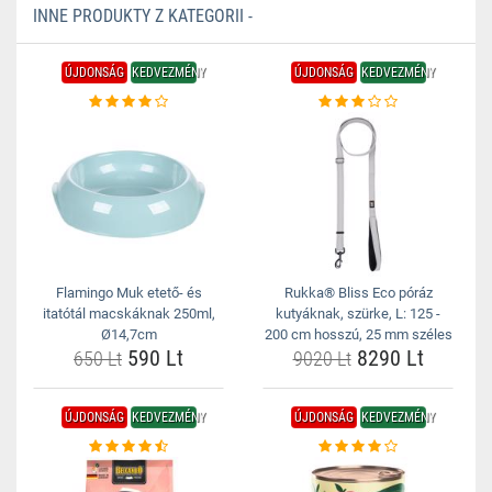
INNE PRODUKTY Z KATEGORII -
ÚJDONSÁG
KEDVEZMÉNY
ÚJDONSÁG
KEDVEZMÉNY
Flamingo Muk etető- és
Rukka® Bliss Eco póráz
itatótál macskáknak 250ml,
kutyáknak, szürke, L: 125 -
Ø14,7cm
200 cm hosszú, 25 mm széles
590 Lt
8290 Lt
650 Lt
9020 Lt
ÚJDONSÁG
KEDVEZMÉNY
ÚJDONSÁG
KEDVEZMÉNY