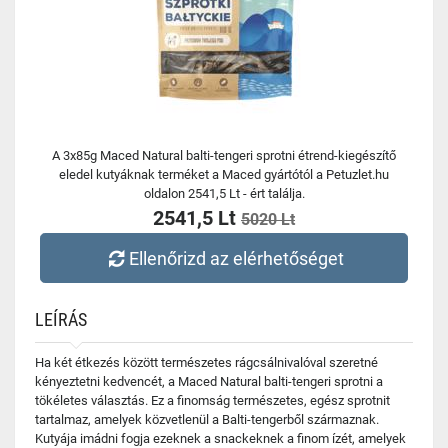
A 3x85g Maced Natural balti-tengeri sprotni étrend-kiegészítő
eledel kutyáknak terméket a Maced gyártótól a Petuzlet.hu
oldalon 2541,5 Lt - ért találja.
2541,5 Lt
5020 Lt
Ellenőrizd az elérhetőséget
LEÍRÁS
Ha két étkezés között természetes rágcsálnivalóval szeretné
kényeztetni kedvencét, a Maced Natural balti-tengeri sprotni a
tökéletes választás. Ez a finomság természetes, egész sprotnit
tartalmaz, amelyek közvetlenül a Balti-tengerből származnak.
Kutyája imádni fogja ezeknek a snackeknek a finom ízét, amelyek