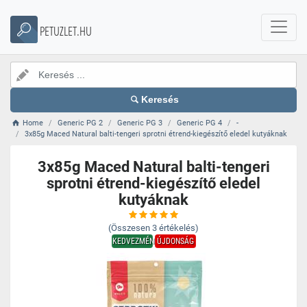
PETUZLET.HU
Keresés
Home
Generic PG 2
Generic PG 3
Generic PG 4
-
3x85g Maced Natural balti-tengeri sprotni étrend-kiegészítő eledel kutyáknak
3x85g Maced Natural balti-tengeri
sprotni étrend-kiegészítő eledel
kutyáknak
(Összesen
3
értékelés)
KEDVEZMÉNY
ÚJDONSÁG