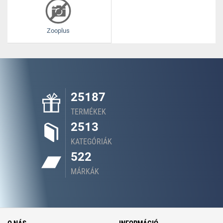
Zooplus
25187
TERMÉKEK
2513
KATEGÓRIÁK
522
MÁRKÁK