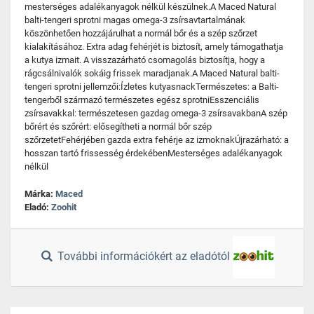
mesterséges adalékanyagok nélkül készülnek.A Maced Natural
balti-tengeri sprotni magas omega-3 zsírsavtartalmának
köszönhetően hozzájárulhat a normál bőr és a szép szőrzet
kialakításához. Extra adag fehérjét is biztosít, amely támogathatja
a kutya izmait. A visszazárható csomagolás biztosítja, hogy a
rágcsálnivalók sokáig frissek maradjanak.A Maced Natural balti-
tengeri sprotni jellemzői:Ízletes kutyasnackTermészetes: a Balti-
tengerből származó természetes egész sprotniEsszenciális
zsírsavakkal: természetesen gazdag omega-3 zsírsavakbanA szép
bőrért és szőrért: elősegítheti a normál bőr szép
szőrzetetFehérjében gazda extra fehérje az izmoknakÚjrazárható: a
hosszan tartó frissesség érdekébenMesterséges adalékanyagok
nélkül
Márka:
Maced
Eladó:
Zoohit
További információkért az eladótól