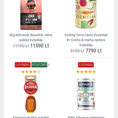
4kg Belcando Baseline Joker
6x385g Terra Canis Essential
száraz kutyatáp
8+ Csirke & marha nedves
11590 Lt
11790 Lt
kutyatáp
7790 Lt
8150 Lt
ÚJDONSÁG
KEDVEZMÉNY
ÚJDONSÁG
Flamingo Rubba gumifej
400g Advance Veterinary