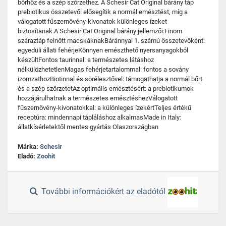
bőrhöz és a szép szőrzethez. A Schesir Cat Original bárány táp
prebiotikus összetevői elősegítik a normál emésztést, míg a
válogatott fűszernövény-kivonatok különleges ízeket
biztosítanak.A Schesir Cat Original bárány jellemzői:Finom
száraztáp felnőtt macskáknakBáránnyal 1. számú összetevőként:
egyedüli állati fehérjeKönnyen emészthető nyersanyagokból
készültFontos taurinnal: a természetes látáshoz
nélkülözhetetlenMagas fehérjetartalommal: fontos a sovány
izomzathozBiotinnal és sörélesztővel: támogathatja a normál bőrt
és a szép szőrzetetAz optimális emésztésért: a prebiotikumok
hozzájárulhatnak a természetes emésztéshezVálogatott
fűszernövény-kivonatokkal: a különleges ízekértTeljes értékű
receptúra: mindennapi tápláláshoz alkalmasMade in Italy:
állatkísérletektől mentes gyártás Olaszországban
Márka:
Schesir
Eladó:
Zoohit
További információkért az eladótól