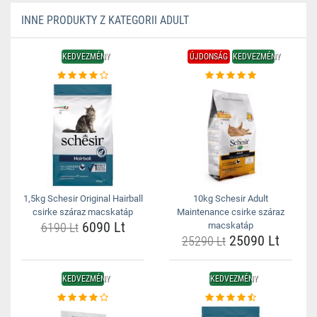
INNE PRODUKTY Z KATEGORII ADULT
KEDVEZMÉNY
ÚJDONSÁG
KEDVEZMÉNY
1,5kg Schesir Original Hairball
10kg Schesir Adult
csirke száraz macskatáp
Maintenance csirke száraz
6090 Lt
6190 Lt
macskatáp
25090 Lt
25290 Lt
KEDVEZMÉNY
KEDVEZMÉNY