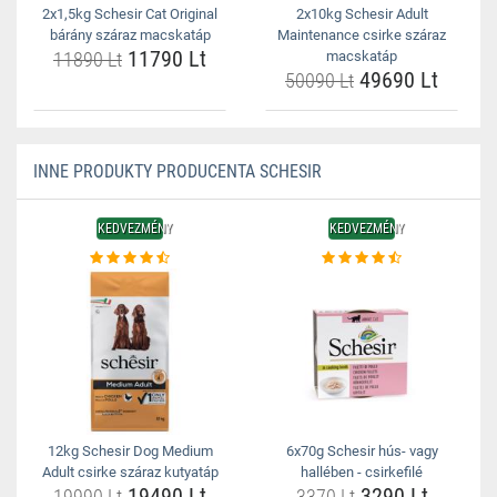
2x1,5kg Schesir Cat Original
2x10kg Schesir Adult
bárány száraz macskatáp
Maintenance csirke száraz
11790 Lt
11890 Lt
macskatáp
49690 Lt
50090 Lt
INNE PRODUKTY PRODUCENTA SCHESIR
KEDVEZMÉNY
KEDVEZMÉNY
12kg Schesir Dog Medium
6x70g Schesir hús- vagy
Adult csirke száraz kutyatáp
hallében - csirkefilé
19490 Lt
3290 Lt
19990 Lt
3370 Lt