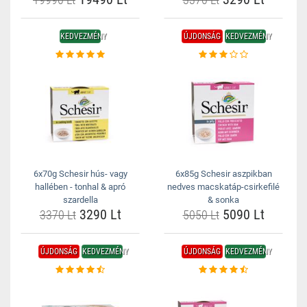
KEDVEZMÉNY
ÚJDONSÁG
KEDVEZMÉNY
6x70g Schesir hús- vagy
6x85g Schesir aszpikban
hallében - tonhal & apró
nedves macskatáp-csirkefilé
szardella
& sonka
3290 Lt
5090 Lt
3370 Lt
5050 Lt
ÚJDONSÁG
KEDVEZMÉNY
ÚJDONSÁG
KEDVEZMÉNY