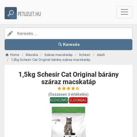
PETUZLET.HU
Keresés
Home
Macska
Száraz macskatáp
Schesir
Adult
1,5kg Schesir Cat Original bárány száraz macskatáp
1,5kg Schesir Cat Original bárány
száraz macskatáp
(Összesen
3
értékelés)
KEDVEZMÉNY
ÚJDONSÁG