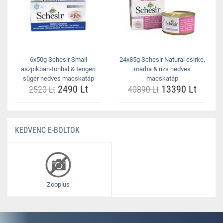
6x50g Schesir Small
24x85g Schesir Natural csirke,
aszpikban-tonhal & tengeri
marha & rizs nedves
sügér nedves macskatáp
macskatáp
2490 Lt
13390 Lt
2520 Lt
40890 Lt
KEDVENC E-BOLTOK
Zooplus