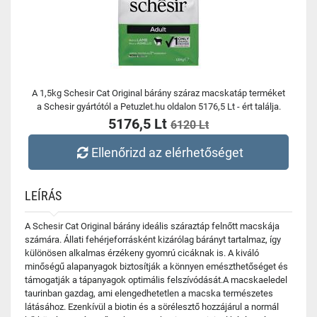
A 1,5kg Schesir Cat Original bárány száraz macskatáp terméket
a Schesir gyártótól a Petuzlet.hu oldalon 5176,5 Lt - ért találja.
5176,5 Lt
6120 Lt
Ellenőrizd az elérhetőséget
LEÍRÁS
A Schesir Cat Original bárány ideális száraztáp felnőtt macskája
számára. Állati fehérjeforrásként kizárólag bárányt tartalmaz, így
különösen alkalmas érzékeny gyomrú cicáknak is. A kiváló
minőségű alapanyagok biztosítják a könnyen emészthetőséget és
támogatják a tápanyagok optimális felszívódását.A macskaeledel
taurinban gazdag, ami elengedhetetlen a macska természetes
látásához. Ezenkívül a biotin és a sörélesztő hozzájárul a normál