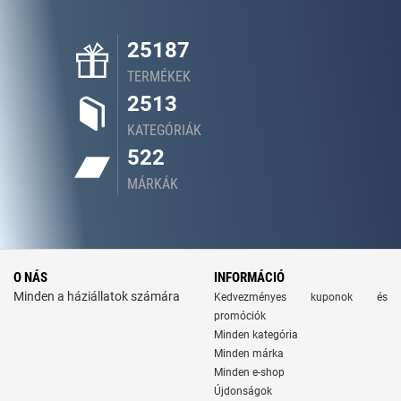
25187
TERMÉKEK
2513
KATEGÓRIÁK
522
MÁRKÁK
O NÁS
INFORMÁCIÓ
Minden a háziállatok számára
Kedvezményes kuponok és
promóciók
Minden kategória
Minden márka
Minden e-shop
Újdonságok